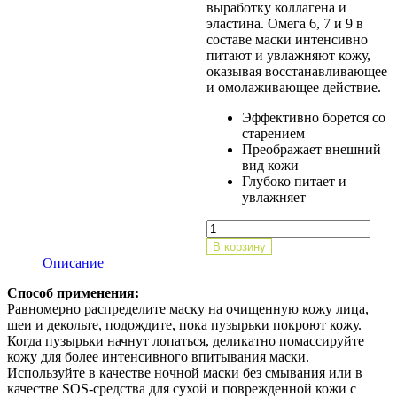
выработку коллагена и
эластина. Омега 6, 7 и 9 в
составе маски интенсивно
питают и увлажняют кожу,
оказывая восстанавливающее
и омолаживающее действие.
Эффективно борется со
старением
Преображает внешний
вид кожи
Глубоко питает и
увлажняет
Количество
товара
В корзину
Кислородная
Описание
крем-
маска
Способ применения:
Egf
Равномерно распределите маску на очищенную кожу лица,
Repair
шеи и декольте, подождите, пока пузырьки покроют кожу.
Oxymask
Когда пузырьки начнут лопаться, деликатно помассируйте
Cream,50гр
кожу для более интенсивного впитывания маски.
Используйте в качестве ночной маски без смывания или в
качестве SOS-средства для сухой и поврежденной кожи с