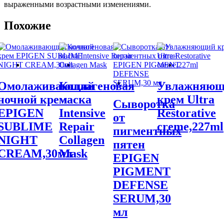
выраженными возрастными изменениями.
Похожие
Омолаживающий
Коллагеновая
Увлажняю
ночной крем
маска
крем Ultra
Сыворотка
EPIGEN
Intensive
Restorative
от
SUBLIME
Repair
creme,227ml
пигментных
NIGHT
Collagen
пятен
CREAM,30мл
Mask
EPIGEN
PIGMENT
DEFENSE
SERUM,30
мл