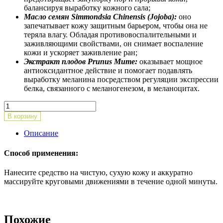
балансируя выработку кожного сала;
Масло семян Simmondsia Chinensis (Jojoba):
оно
запечатывает кожу защитным барьером, чтобы она не
теряла влагу. Обладая противовоспалительными и
заживляющими свойствами, он снимает воспаление
кожи и ускоряет заживление ран;
Экстракт плодов Prunus Mume:
оказывает мощное
антиоксидантное действие и помогает подавлять
выработку меланина посредством регуляции экспрессии
белка, связанного с меланогенезом, в меланоцитах.
Количество
товара
В корзину
Энзимный
пилинг-
Описание
гель
Epi
Способ применения:
turnover
boosting
Нанесите средство на чистую, сухую кожу и аккуратно
peeling
массируйте круговыми движениями в течение одной минуты.
gel,100ml
Похожие