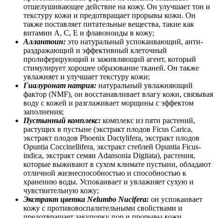
отшелушивающее действие на кожу. Он улучшает тон и
текстуру кожи и предотвращает прорывы кожи. Он
также поставляет питательные вещества, такие как
витамин А, С, Е и флавоноиды в кожу;
Аллантоин:
это натуральный успокаивающий, анти-
раздражающий и эффективный клеточный
пролиферирующий и заживляющий агент, который
стимулирует хорошее образование тканей. Он также
увлажняет и улучшает текстуру кожи;
Гиалуронат
натрия:
натуральный увлажняющий
фактор (NMF), он восстанавливает влагу кожи, связывая
воду с кожей и разглаживает морщины с эффектом
заполнения;
Пустынный
комплекс:
комплекс из пяти растений,
растущих в пустыне (экстракт плодов Ficus Carica,
экстракт плодов Phoenix Dactylifera, экстракт плодов
Opuntia Coccinellifera, экстракт стеблей Opuntia Ficus-
indica, экстракт семян Adansonia Digitata), растения,
которые выживают в сухом климате пустыни, обладают
отличной жизнеспособностью и способностью к
хранению воды. Успокаивает и увлажняет сухую и
чувствительную кожу;
Экстракт цветка Nelumbo Nucifera:
он успокаивает
кожу с противовоспалительными свойствами и
предотвращает закупорку пор и прорывы кожи,