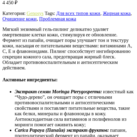
4 450
₽
Категория:
Genosys
Tags:
Для всех типов кожи
,
Жирная кожа
,
Очищение кожи
,
Проблемная кожа
Мягкий энзимный гель-пилинг деликатно удаляет
омертвевшие клетки кожи, стимулируя ее обновление.
Фермент из папайи, очищает поры улучшает тон и текстуру
кожи, насыщая ее питательными веществами: витаминами А,
С, Е и флавоноидами. Пилинг способствует ингибированию
секреции кожного сала, предотвращая жирный блеск.
Обладает противовоспалительным и антисептическим
действием.
Активные ингредиенты:
Экстракт семян Moringa Pterygosperma:
известный как
“Чудо-дерево”, он очищает поры с отличными
противовоспалительными и антисептическими
свойствами и поставляет питательные вещества, такие
как белки, минералы и флавоноиды в кожу.
Антиоксидантная сила витаминов и полифенолов из
моринги помогает оживить кожу;
Carica Papaya (Папайя) экстракт фруктов:
папаин,
протеолитический фермент из папайи, оказывает